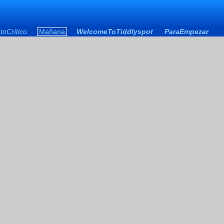
toCrítico
Mañana
WelcomeToTiddlyspot
ParaEmpezar