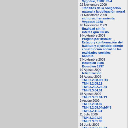
Vygotski, 1988: 93-4
22 Noviembre 2009
Tránsitos de la obligación
natural a la obligación moral
21 Noviembre 2009
signo vs. herramienta
Vygotski 1988
18 Noviembre 2009
finalidad sin fin
interés qua illusio
9 Noviembre 2009
Plugins por instalar
Estado y conformación del
habitus y el sentido común
construcción social de las
realidades sociales
habitus
7 Noviembre 2009
Bourdieu 1988
Bourdieu 1997
19 Agosto 2009
fetichización
16 Agosto 2009
TNH 3.2.08.03L33
TNH 3.2.05.12
TNH 3.2.02.23-24
TNH 3.3.04.01
15 Agosto 2009
TNH 3.3.01.01-13
9 Agosto 2009
TNH 3.2.08.07
TNH 3.2.08.04sb543
TNH 3.2.11.04
11 Julio 2009
TNH 3.3.01.02
TNH 3.3.01.09
16 Junio 2009
TNH 3.3.01.19-23