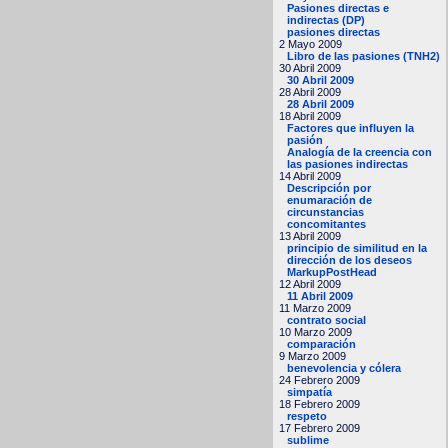
Pasiones directas e
indirectas (DP)
pasiones directas
2 Mayo 2009
Libro de las pasiones (TNH2)
30 Abril 2009
30 Abril 2009
28 Abril 2009
28 Abril 2009
18 Abril 2009
Factores que influyen la
pasión
Analogía de la creencia con
las pasiones indirectas
14 Abril 2009
Descripción por
enumaración de
circunstancias
concomitantes
13 Abril 2009
principio de similitud en la
dirección de los deseos
MarkupPostHead
12 Abril 2009
11 Abril 2009
11 Marzo 2009
contrato social
10 Marzo 2009
comparación
9 Marzo 2009
benevolencia y cólera
24 Febrero 2009
simpatía
18 Febrero 2009
respeto
17 Febrero 2009
sublime