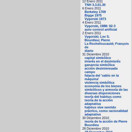
12 Enero 2011
TNH 3.3.01.30
6 Enero 2011
Berkeley 1709
Bigge 1975
Vygotski 1973
4 Enero 2011
Vygotski, 1988: 92-3
auto control artificial
2 Enero 2011
Vygotski; Lev S.
Bourdieu; Pierre
La Rochefoucauld; François
de
diario
31 Diciembre 2010
capital simbólico
interés en el desinterés
ganancia simbólica
acción desinteresada
campo
falacia del 'sabio en la
máquina'
violencia simbólica
economía de los bienes
simbólicos y armonía de las
diversas disposiciones
teoría del habitus como
teoría de la acción
adaptativa
habitus sive sentido
práctico, como racionalidad
adaptativa
30 Diciembre 2010
teoría de la acción de Pierre
Bourdieu
28 Diciembre 2010
28 Diciembre 2010