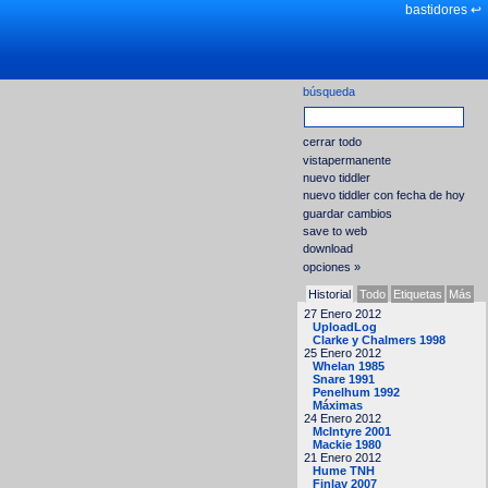
bastidores ↩
búsqueda
cerrar todo
vistapermanente
nuevo tiddler
nuevo tiddler con fecha de hoy
guardar cambios
save to web
download
opciones »
Historial
Todo
Etiquetas
Más
27 Enero 2012
UploadLog
Clarke y Chalmers 1998
25 Enero 2012
Whelan 1985
Snare 1991
Penelhum 1992
Máximas
24 Enero 2012
McIntyre 2001
Mackie 1980
21 Enero 2012
Hume TNH
Finlay 2007